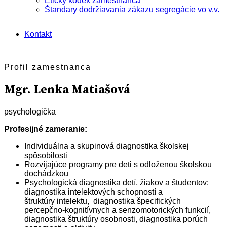
Etický kódex zamestnanca
Štandary dodržiavania zákazu segregácie vo v.v.
Kontakt
Profil zamestnanca
Mgr. Lenka Matiašová
psychologička
Profesijné zameranie:
Individuálna a skupinová diagnostika školskej
spôsobilosti
Rozvíjajúce programy pre deti s odloženou školskou
dochádzkou
Psychologická diagnostika detí, žiakov a študentov:
diagnostika intelektových schopností a
štruktúry intelektu, diagnostika špecifických
percepčno-kognitívnych a senzomotorických funkcií,
diagnostika štruktúry osobnosti, diagnostika porúch