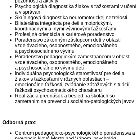
pozornosti a aktivity
Psychologická diagnostika žiakov s ťažkosťami v učení
a v správaní
Skríningová diagnostika neuromotorickej nezrelosti
Bilaterálna integrácia pre deti s motorickými,
koordinačnými a inými vývinovými ťažkosťami
Profesijná orientácia a kariérové poradenstvo
Poradenstvo zákonným zástupcom detí v oblasti
vzdelávacieho, osobnostného, emocionálneho
a psychosociálneho vývinu
Poradenstvo pedagogickým zamestnancom v oblasti
vzdelávacieho, osobnostného, emocionálneho
a psychosociálneho vývinu detí
Individuálna psychologická starostlivosť pre deti a
žiakov s ťažkosťami v rôznych oblastiach –
emocionálne ťažkosti, zvládanie záťažových situácií,
ťažkosti psychosomatického charakteru
Realizácia prednášok a besied na školách so
zameraním na prevenciu sociálno-patologických javov
Odborná prax:
Centrum pedagogicko-psychologického poradenstva a
prevencie Nové Mesto nad Váhom, psychológ