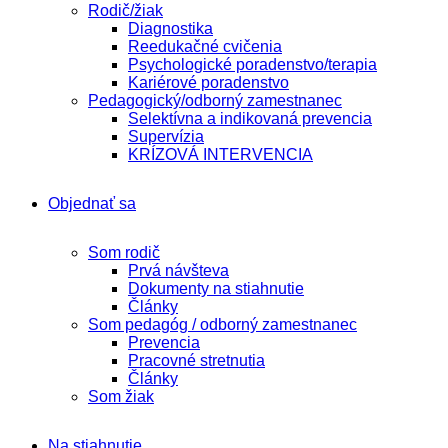
Rodič/žiak
Diagnostika
Reedukačné cvičenia
Psychologické poradenstvo/terapia
Kariérové poradenstvo
Pedagogický/odborný zamestnanec
Selektívna a indikovaná prevencia
Supervízia
KRÍZOVÁ INTERVENCIA
Objednať sa
Som rodič
Prvá návšteva
Dokumenty na stiahnutie
Články
Som pedagóg / odborný zamestnanec
Prevencia
Pracovné stretnutia
Články
Som žiak
Na stiahnutie