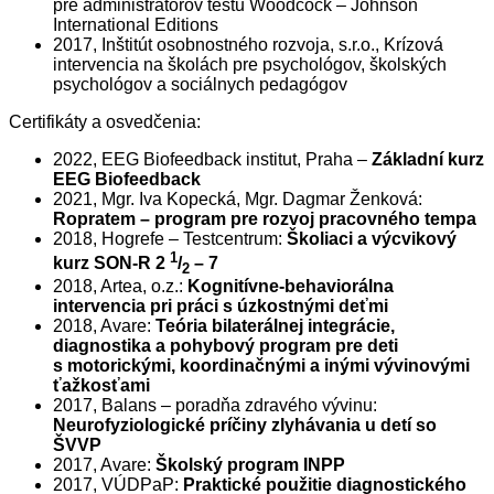
pre administrátorov testu Woodcock – Johnson
International Editions
2017, Inštitút osobnostného rozvoja, s.r.o., Krízová
intervencia na školách pre psychológov, školských
psychológov a sociálnych pedagógov
Certifikáty a osvedčenia:
2022, EEG Biofeedback institut, Praha –
Základní kurz
EEG Biofeedback
2021, Mgr. Iva Kopecká, Mgr. Dagmar Ženková:
Ropratem – program pre rozvoj pracovného tempa
2018, Hogrefe – Testcentrum:
Školiaci a výcvikový
1
kurz SON-R 2
/
– 7
2
2018, Artea, o.z.:
Kognitívne-behaviorálna
intervencia pri práci s úzkostnými deťmi
2018, Avare:
Teória bilaterálnej integrácie,
diagnostika a pohybový program pre deti
s motorickými, koordinačnými a inými vývinovými
ťažkosťami
2017, Balans – poradňa zdravého vývinu:
Neurofyziologické príčiny zlyhávania u detí so
ŠVVP
2017, Avare:
Školský program INPP
2017, VÚDPaP:
Praktické použitie diagnostického