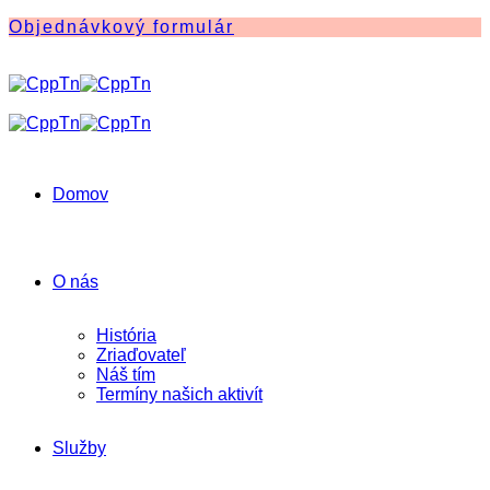
Objednávkový formulár
Domov
O nás
História
Zriaďovateľ
Náš tím
Termíny našich aktivít
Služby