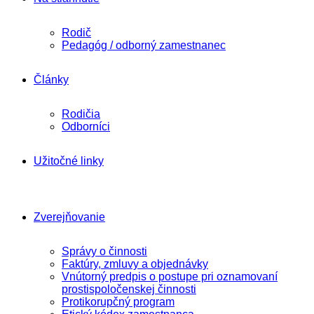
Rodič
Pedagóg / odborný zamestnanec
Články
Rodičia
Odborníci
Užitočné linky
Zverejňovanie
Správy o činnosti
Faktúry, zmluvy a objednávky
Vnútorný predpis o postupe pri oznamovaní
prostispoločenskej činnosti
Protikorupčný program