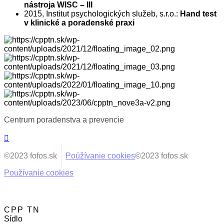
nástroja WISC – III
2015, Institut psychologických služeb, s.r.o.:
Hand test
v klinické a poradenské praxi
Centrum poradenstva a prevencie
©2023 fofos.sk
Poúžívanie cookies
©2023 fofos.sk
Používanie cookies
Ochrana osobných údajov
Slobodný prístup k informáciám
CPP TN
Sídlo